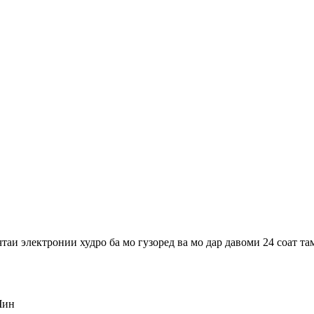
таи электронии худро ба мо гузоред ва мо дар давоми 24 соат та
Чин