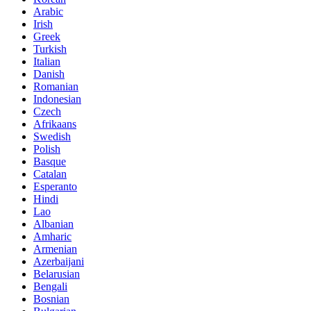
Arabic
Irish
Greek
Turkish
Italian
Danish
Romanian
Indonesian
Czech
Afrikaans
Swedish
Polish
Basque
Catalan
Esperanto
Hindi
Lao
Albanian
Amharic
Armenian
Azerbaijani
Belarusian
Bengali
Bosnian