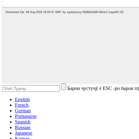
Барои ҷустуҷӯ ё ESC -ро барои 
English
French
German
Portuguese
Spanish
Russian
Japanese
Korean