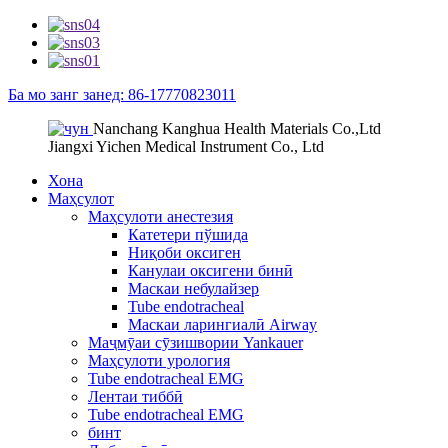
Ба мо занг занед: 86-17770823011
Nanchang Kanghua Health Materials Co.,Ltd
Jiangxi Yichen Medical Instrument Co., Ltd
Хона
Маҳсулот
Маҳсулоти анестезия
Катетери пўшида
Ниқоби оксиген
Канулаи оксигени бинӣ
Маскаи небулайзер
Tube endotracheal
Маскаи ларингиалӣ Airway
Маҷмӯаи сӯзишвории Yankauer
Маҳсулоти урология
Tube endotracheal EMG
Лентаи тиббӣ
Tube endotracheal EMG
бинт