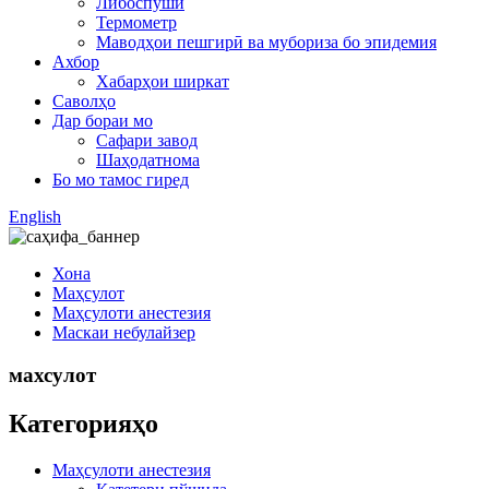
Либоспӯшӣ
Термометр
Маводҳои пешгирӣ ва мубориза бо эпидемия
Ахбор
Хабарҳои ширкат
Саволҳо
Дар бораи мо
Сафари завод
Шаҳодатнома
Бо мо тамос гиред
English
Хона
Маҳсулот
Маҳсулоти анестезия
Маскаи небулайзер
махсулот
Категорияҳо
Маҳсулоти анестезия