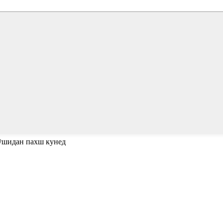
пӯшидан пахш кунед