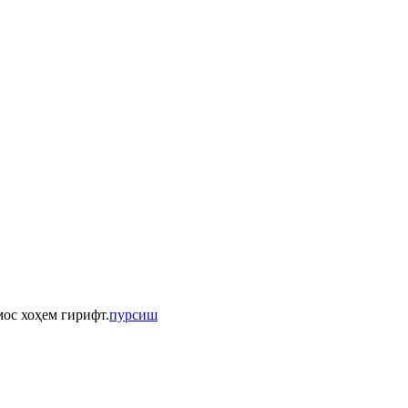
мос хоҳем гирифт.
пурсиш