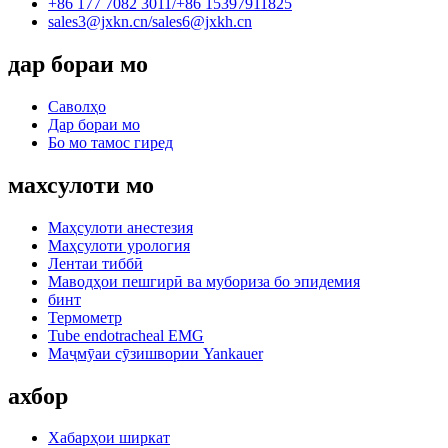
+86 177 7082 3011/
+86 15397911825
sales3@jxkn.cn/
sales6@jxkh.cn
дар бораи мо
Саволҳо
Дар бораи мо
Бо мо тамос гиред
махсулоти мо
Маҳсулоти анестезия
Маҳсулоти урология
Лентаи тиббӣ
Маводҳои пешгирӣ ва мубориза бо эпидемия
бинт
Термометр
Tube endotracheal EMG
Маҷмӯаи сӯзишвории Yankauer
ахбор
Хабарҳои ширкат