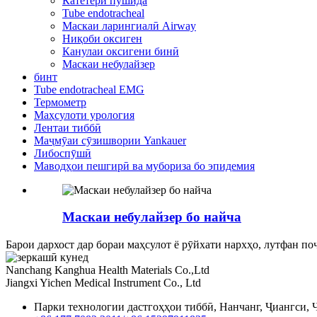
Катетери пўшида
Tube endotracheal
Маскаи ларингиалӣ Airway
Ниқоби оксиген
Канулаи оксигени бинӣ
Маскаи небулайзер
бинт
Tube endotracheal EMG
Термометр
Маҳсулоти урология
Лентаи тиббӣ
Маҷмӯаи сӯзишвории Yankauer
Либоспӯшӣ
Маводҳои пешгирӣ ва мубориза бо эпидемия
Маскаи небулайзер бо найча
Барои дархост дар бораи маҳсулот ё рӯйхати нархҳо, лутфан поч
Nanchang Kanghua Health Materials Co.,Ltd
Jiangxi Yichen Medical Instrument Co., Ltd
Парки технологии дастгоҳҳои тиббӣ, Нанчанг, Ҷиангси, 